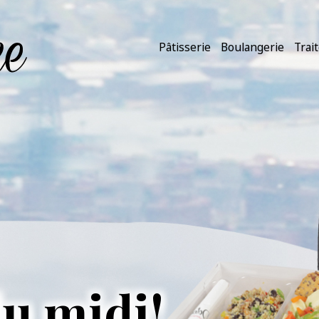
Pâtisserie
Boulangerie
Trai
u midi!