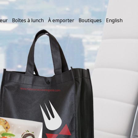
teur
Boîtes à lunch
À emporter
Boutiques
English