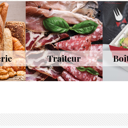
rie
Traiteur
Boî