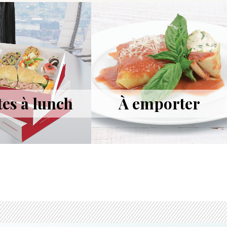
tes à lunch
À emporter