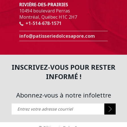
RIVIÈRE-DES-PRAIRIES
10494 boulevard Perras
Montréal, Québec H1C 2H7
+1-514-678-1571
info@patisseriedolcesapore.com
INSCRIVEZ-VOUS POUR RESTER
INFORMÉ !
Abonnez-vous à notre infolettre
Entrez votre adresse courriel