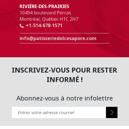
RIVIÈRE-DES-PRAIRIES
10494 boulevard Perras
Montréal, Québec H1C 2H7
+1-514-678-1571
info@patisseriedolcesapore.com
INSCRIVEZ-VOUS POUR RESTER
INFORMÉ !
Abonnez-vous à notre infolettre
Entrez votre adresse courriel