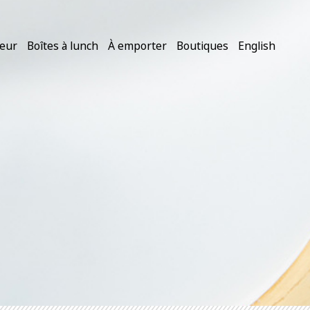
teur
Boîtes à lunch
À emporter
Boutiques
English