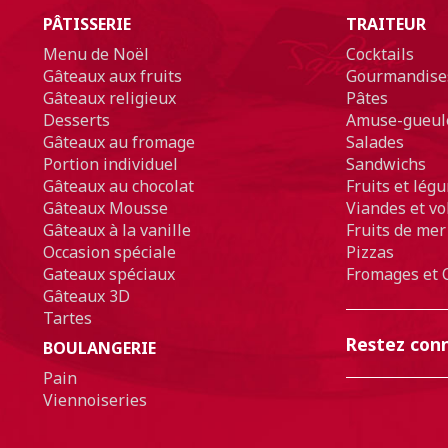
PÂTISSERIE
TRAITEUR
Menu de Noël
Cocktails
Gâteaux aux fruits
Gourmandise
Gâteaux religieux
Pâtes
Desserts
Amuse-gueul
Gâteaux au fromage
Salades
Portion individuel
Sandwichs
Gâteaux au chocolat
Fruits et lég
Gâteaux Mousse
Viandes et vol
Gâteaux à la vanille
Fruits de mer
Occasion spéciale
Pizzas
Gateaux spéciaux
Fromages et 
Gâteaux 3D
Tartes
Restez con
BOULANGERIE
Pain
Viennoiseries