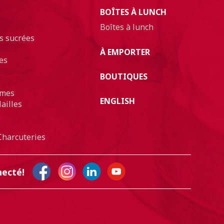
BOÎTES À LUNCH
Boîtes à lunch
s sucrées
À EMPORTER
es
BOUTIQUES
umes
ENGLISH
ailles
Charcuteries
necté!